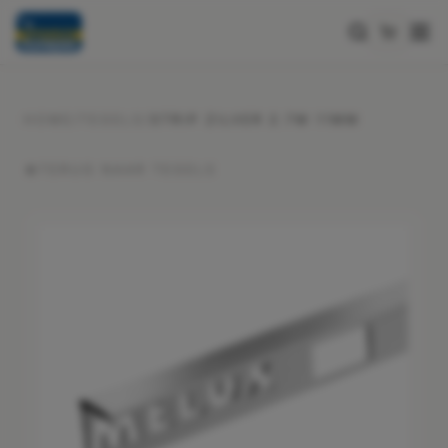
HOME
/
TEGELS
/
STRIP ZILVER 2.7M 11MM
TERUG NAAR
TEGELS