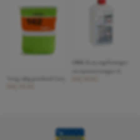
HMK R159 tegelreiniger
en sanitairreiniger 1L
Voeg 15Kg portland Grey
NAƒ 48.60
NAƒ 115.00