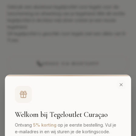
Gebruik een aluminium tegelprofiel voor tegels voor de
bescherming en afwerking van je tegelrand. Met dit rechte
tegelprofiel in de kleur mat zilver creëer je een mooie
tegelrand.
Dit tegelprofiel is geschikt voor tegels met een dikte van 8-
11 mm.
VRAAG VIA WHATSAPP
Bezorging op Curaçao
A-kwaliteit garantie
Persoonlijk advies
Welkom bij Tegeloutlet Curaçao
Ontvang
5% korting
op je eerste bestelling. Vul je
e-mailadres in en wij sturen je de kortingscode.