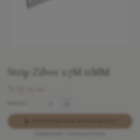
Strip Zilver 2.7M 11MM
NAƒ 25.00
−
+
AANTAL
TOEVOEGEN AAN WINKELWAGEN
Veilig betalen • Levering op Curaçao