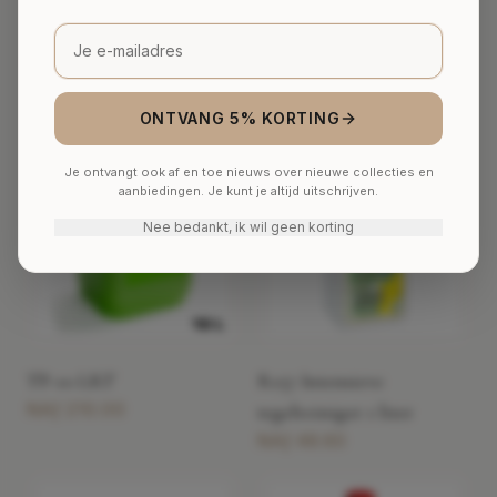
VERGELIJKBAAR
Gerelateerde Producten
ONTVANG 5% KORTING
Je ontvangt ook af en toe nieuws over nieuwe collecties en
aanbiedingen. Je kunt je altijd uitschrijven.
Nee bedankt, ik wil geen korting
TP-10 LRT
R157 Intensieve
NAƒ 210.00
tegelreiniger 1 liter
NAƒ 48.60