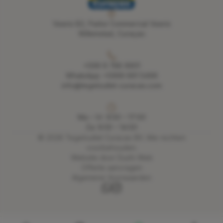
Veeris B2, Parke Commercial Veeris
Willemstad, Curaçao
+599 9 788 9901
WhatsApp: +5999 661 5496
info@tegeloutlet-curacao.com
Ma – Vr: 9:00 – 17:00
Za: 9:00 – 14:00
©
2026
Tegeloutlet Curacao BV. Alle rechten
voorbehouden.
Website door Dushi Web
Offerte aanvragen
Algemene Voorwaarden