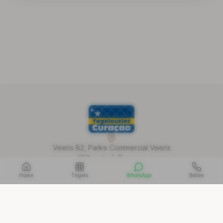
Veeris B2, Parke Commercial Veeris
Willemstad, Curaçao
Home
Tegels
WhatsApp
Bellen
+599 9 788 9901
WhatsApp: +5999 661 5496
info@tegeloutlet-curacao.com