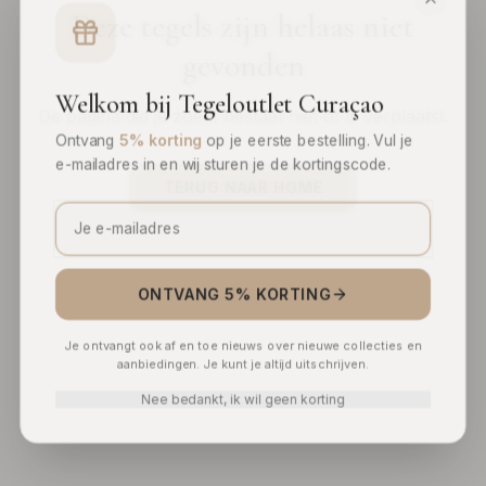
Deze tegels zijn helaas niet
gevonden
Welkom bij Tegeloutlet Curaçao
De pagina die je zoekt bestaat niet of is verplaatst.
Ontvang
5% korting
op je eerste bestelling. Vul je
e-mailadres in en wij sturen je de kortingscode.
TERUG NAAR HOME
ONTVANG 5% KORTING
Je ontvangt ook af en toe nieuws over nieuwe collecties en
aanbiedingen. Je kunt je altijd uitschrijven.
Nee bedankt, ik wil geen korting